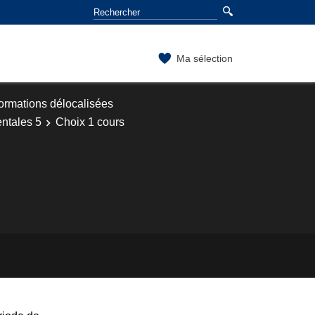
Ma sélection
ormations délocalisées
ntales 5
Choix 1 cours