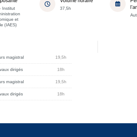
posante
Volume horaire
Pé
l'
 Institut
37,5h
inistration
Au
omique et
le (IAES)
rs magistral
19,5h
vaux dirigés
18h
rs magistral
19,5h
vaux dirigés
18h