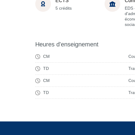
ECTS
Com
5 crédits
EDS -
d'adm
écon
socia
Heures d'enseignement
CM
Cou
TD
Tra
CM
Cou
TD
Tra