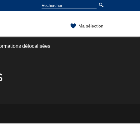
Ma sélection
ormations délocalisées
s