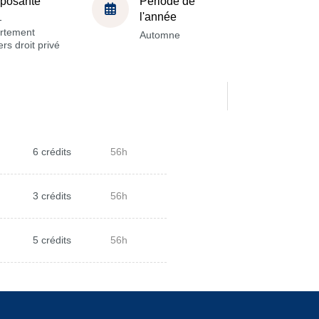
posante
Période de
l'année
-
rtement
Automne
rs droit privé
6 crédits
56h
3 crédits
56h
5 crédits
56h