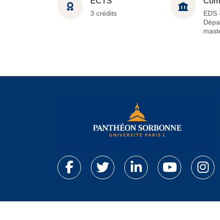
ECTS
Com
3 crédits
EDS 
Dépa
maste