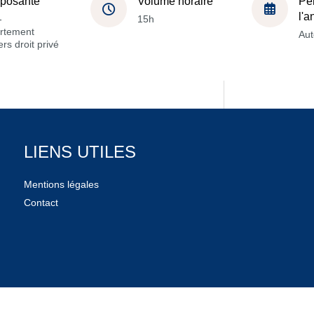
posante
Volume horaire
Pé
l'
-
15h
rtement
Au
rs droit privé
LIENS UTILES
Mentions légales
Contact