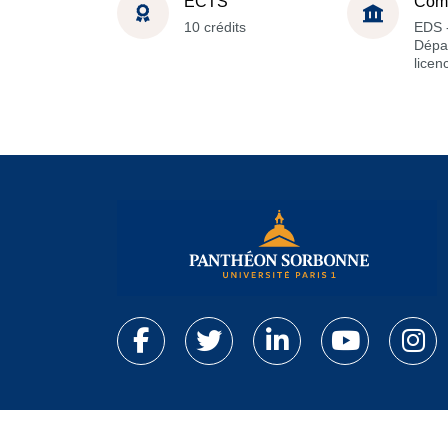
ECTS
Com
10 crédits
EDS 
Dépa
licen