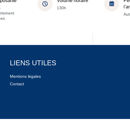
posante
Volume horaire
Pé
l'
-
130h
rtement
Au
ces
LIENS UTILES
Mentions légales
Contact