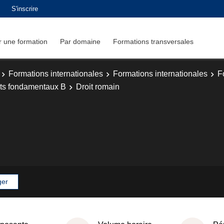
S'inscrire
 une formation
Par domaine
Formations transversales
Formations internationales
Formations internationales
F
ts fondamentaux B
Droit romain
ger