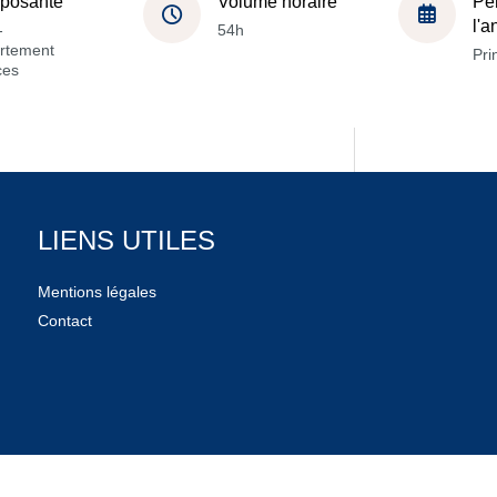
posante
Volume horaire
Pé
l'
-
54h
rtement
Pri
ces
LIENS UTILES
Mentions légales
Contact