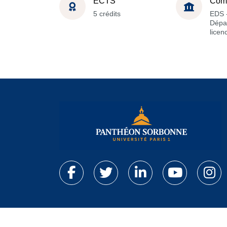
ECTS
Com
5 crédits
EDS 
Dépa
licen