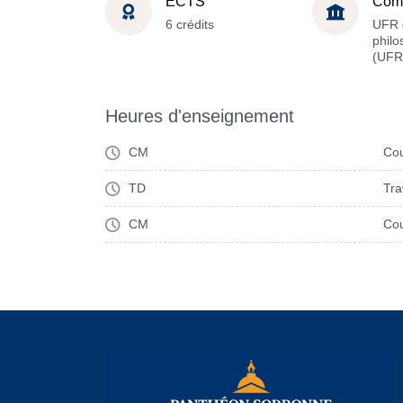
ECTS
Com
6 crédits
UFR 
philo
(UFR
Heures d'enseignement
CM
Cou
TD
Tra
CM
Cou