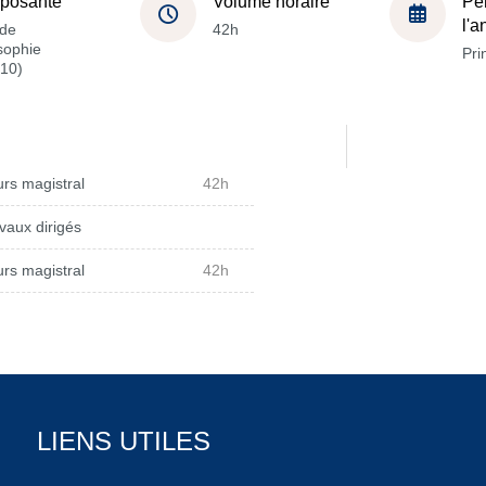
posante
Volume horaire
Pé
l'
de
42h
sophie
Pri
10)
rs magistral
42h
vaux dirigés
rs magistral
42h
LIENS UTILES