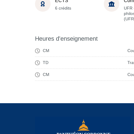
ECTS
Com
6 crédits
UFR 
philo
(UFR
Heures d'enseignement
CM
Cou
TD
Tra
CM
Cou