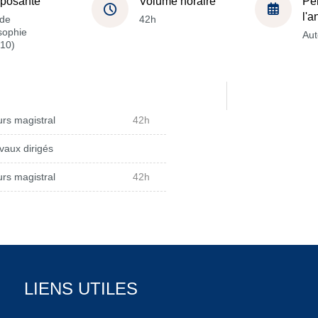
posante
Volume horaire
Pé
l'
de
42h
sophie
Au
10)
rs magistral
42h
vaux dirigés
rs magistral
42h
LIENS UTILES