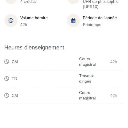
4 crédits
UFR de philosophie
(UFR10)
Volume horaire
Période de l'année
42h
Printemps
Heures d'enseignement
Cours
CM
42h
magistral
Travaux
TD
dirigés
Cours
CM
42h
magistral