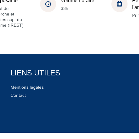
posante
Volume horaire
Pé
l'
ut de
33h
rche et
Pri
des sup. du
isme (IREST)
LIENS UTILES
Mentions légales
Contact