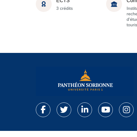
ECTS
Com
3 crédits
Instit
reche
d'étu
tour