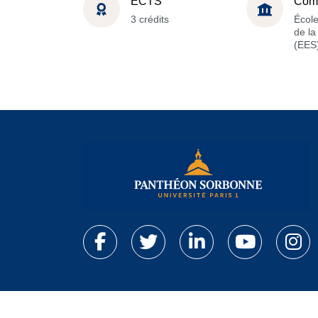
ECTS
Com
3 crédits
Écol
de l
(EES