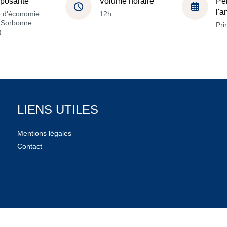
posante
Volume horaire
Pé
l'
e d'économie
12h
a Sorbonne
Pri
)
LIENS UTILES
Mentions légales
Contact