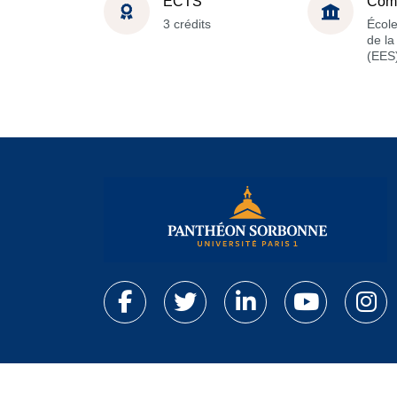
ECTS
Com
3 crédits
Écol
de l
(EES