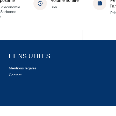
posante
Volume horaire
Pé
l'
e d'économie
36h
a Sorbonne
Pri
)
LIENS UTILES
Mentions légales
Contact