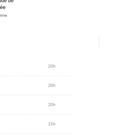
ode de
née
mne
20h
20h
20h
15h