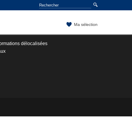
Ma sélection
ormations délocalisées
aux