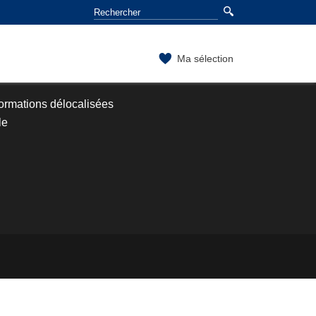
Ma sélection
ormations délocalisées
le