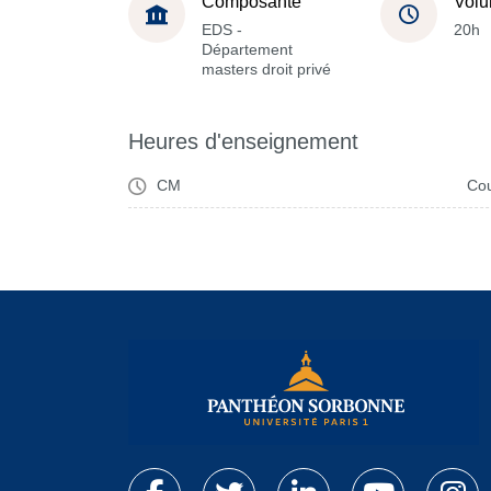
Composante
Volu
EDS -
20h
Département
masters droit privé
Heures d'enseignement
CM
Cou