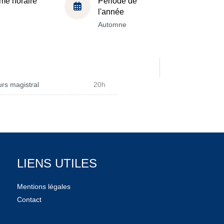
me horaire
Période de
l'année
Automne
rs magistral
20h
LIENS UTILES
Mentions légales
Contact