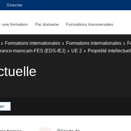
S'inscrire
 une formation
Par domaine
Formations transversales
Formations internationales
Formations internationales
F
s Franco-marocain-FES (EDS-IEJ)
UE 2
Propriété intellectuel
ctuelle
ger