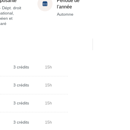
posante
Période de
l'année
 Dépt. droit
national,
Automne
péen et
aré
3 crédits
15h
3 crédits
15h
3 crédits
15h
3 crédits
15h