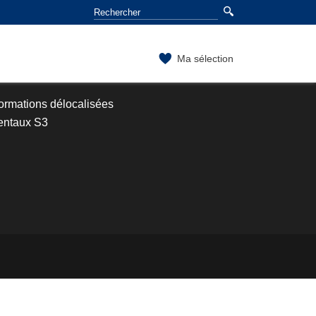
Ma sélection
ormations délocalisées
entaux S3