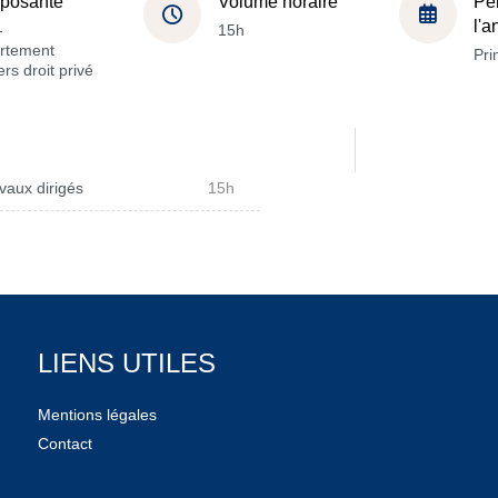
posante
Volume horaire
Pé
l'
-
15h
rtement
Pri
rs droit privé
vaux dirigés
15h
LIENS UTILES
Mentions légales
Contact