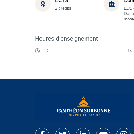
ECTS
Com
2 crédits
EDS 
Dépa
maste
Heures d'enseignement
TD
Tra