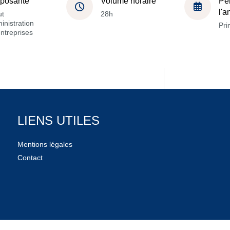
posante
Volume horaire
Pé
l'
ut
28h
inistration
Pri
ntreprises
LIENS UTILES
Mentions légales
Contact