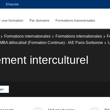
S'inscrire
 une formation
Par domaine
Formations transversales
Formations internationales
Formations internationales
F
 MBA délocalisé (Formation Continue) - IAE Paris-Sorbonne
U
ent interculturel
ger