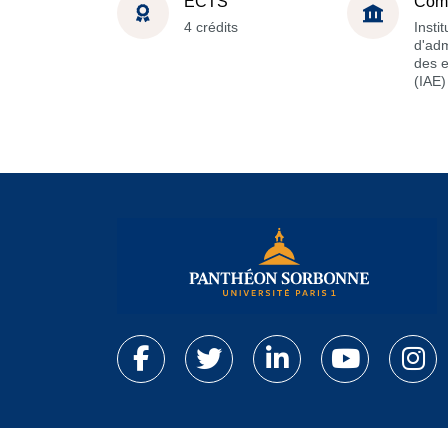
ECTS
Com
4 crédits
Instit
d'adm
des e
(IAE)