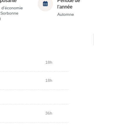
posante
Période de
l'année
e d'économie
a Sorbonne
Automne
)
18h
18h
36h