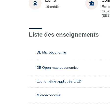
ECTS
Com
16 crédits
Écol
de l
(EES
Liste des enseignements
DE Microéconomie
DE Open macroeconomics
Econométrie appliquée EIED
Microéconomie