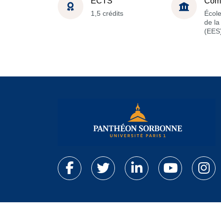
ECTS
Com
1,5 crédits
Écol
de l
(EES