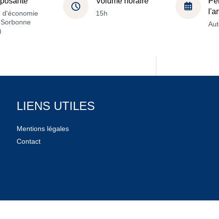
posante
Volume horaire
Pé
l'
e d'économie
15h
a Sorbonne
Au
)
LIENS UTILES
Mentions légales
Contact