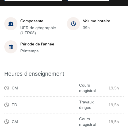
Composante
Volume horaire
UFR de géographie
39h
(UFR08)
Période de l'année
Printemps
Heures d'enseignement
Cours
CM
19,5h
magistral
Travaux
TD
19,5h
dirigés
Cours
CM
19,5h
magistral