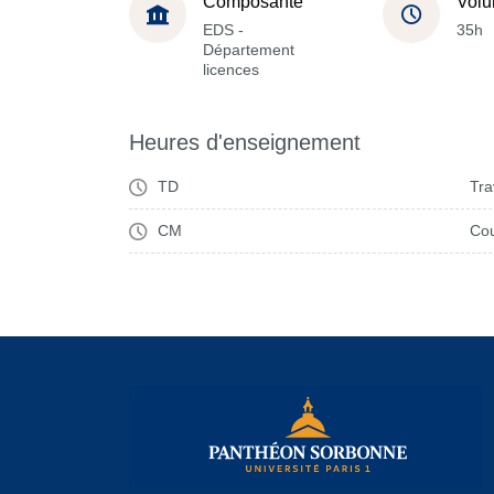
Composante
Volu
EDS -
35h
Département
licences
Heures d'enseignement
TD
Tra
CM
Cou