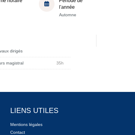
me horaire
Période de
l'année
Automne
vaux dirigés
rs magistral
35h
LIENS UTILES
Mentions légales
Contact