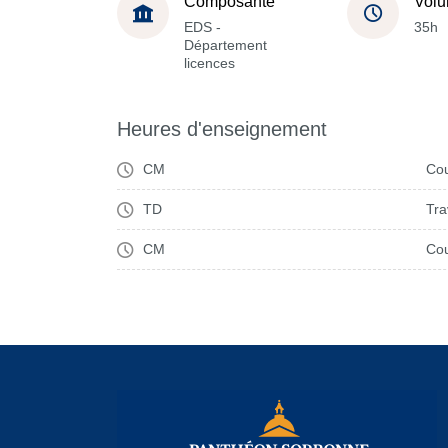
Composante
Volu
EDS -
35h
Département
licences
Heures d'enseignement
CM
Cou
TD
Tra
CM
Cou