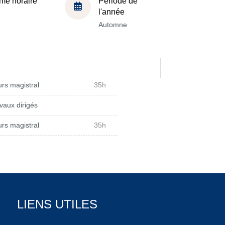
me horaire
Période de
l'année
Automne
rs magistral
35h
vaux dirigés
rs magistral
35h
LIENS UTILES