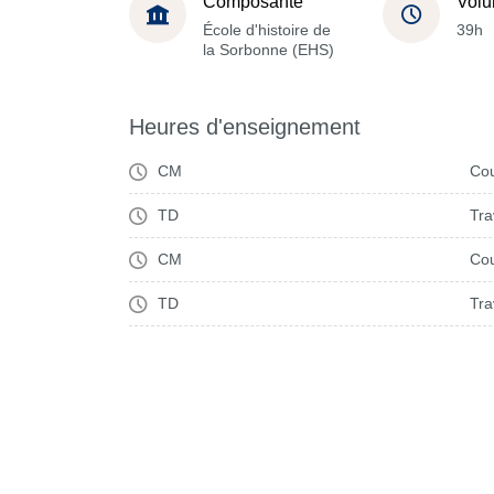
Composante
Volu
École d'histoire de
39h
la Sorbonne (EHS)
Heures d'enseignement
CM
Cou
TD
Tra
CM
Cou
TD
Tra