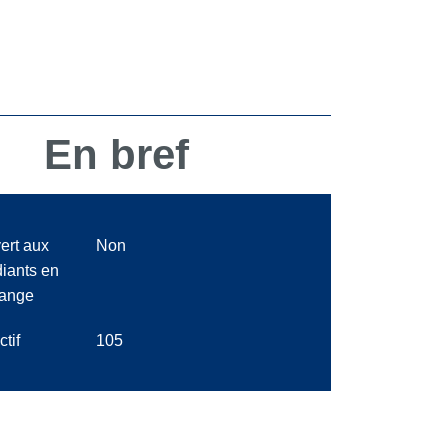
En bref
ert aux
Non
diants en
ange
ctif
105