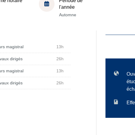
me horaire
Période de
l'année
Automne
rs magistral
13h
vaux dirigés
26h
rs magistral
13h
Ouv
étu
vaux dirigés
26h
éch
Effe