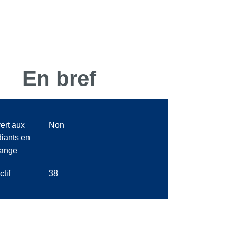
En bref
ert aux
Non
diants en
ange
ctif
38