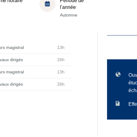
me horaire
Période de
l'année
Automne
rs magistral
13h
vaux dirigés
26h
rs magistral
13h
Ouv
étu
vaux dirigés
26h
éch
Effe