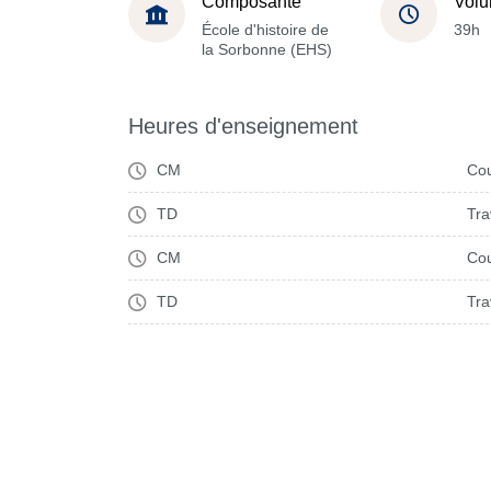
Composante
Volu
École d'histoire de
39h
la Sorbonne (EHS)
Heures d'enseignement
CM
Cou
TD
Tra
CM
Cou
TD
Tra