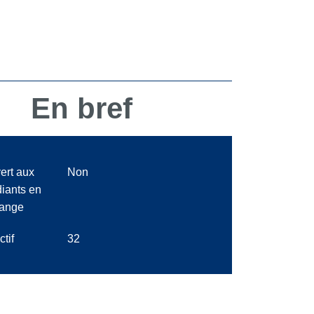
En bref
ert aux
Non
diants en
ange
ctif
32