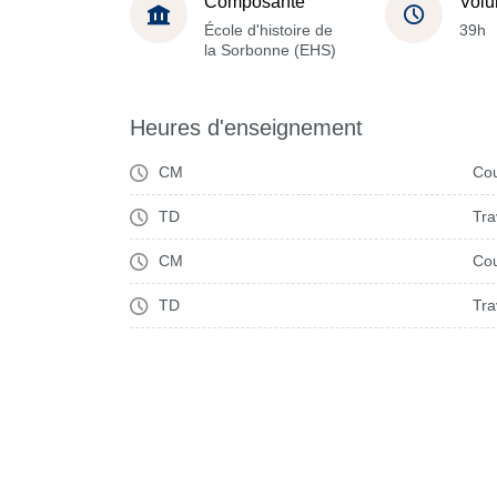
Composante
Volu
École d'histoire de
39h
la Sorbonne (EHS)
Heures d'enseignement
CM
Cou
TD
Tra
CM
Cou
TD
Tra