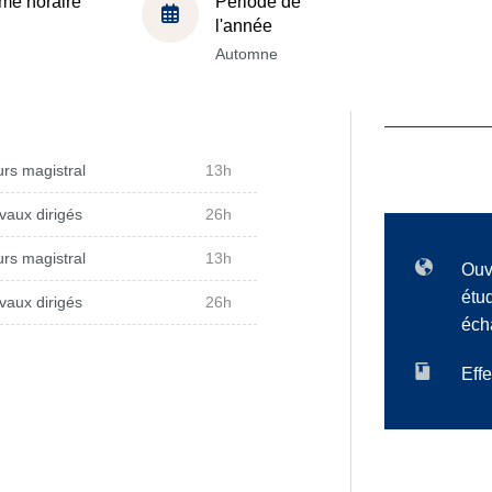
me horaire
Période de
l'année
Automne
rs magistral
13h
vaux dirigés
26h
rs magistral
13h
Ouv
étu
vaux dirigés
26h
éch
Effe