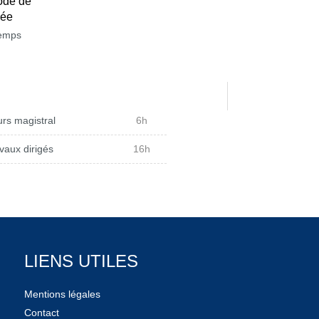
ode de
née
temps
rs magistral
6h
vaux dirigés
16h
LIENS UTILES
Mentions légales
Contact