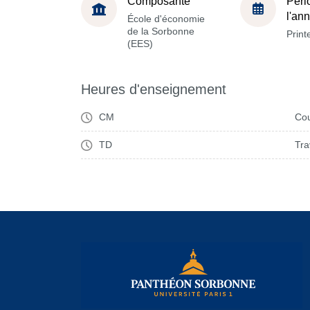
Composante
Péri
l'an
École d'économie
de la Sorbonne
Prin
(EES)
Heures d'enseignement
CM
Cou
TD
Tra