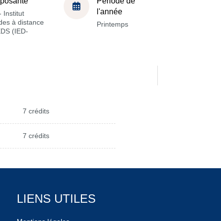
posante
Période de
l'année
 Institut
des à distance
Printemps
EDS (IED-
7 crédits
7 crédits
LIENS UTILES