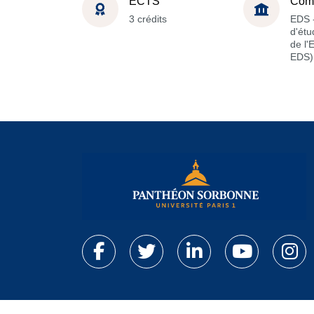
ECTS
Com
3 crédits
EDS -
d'étu
de l'
EDS)