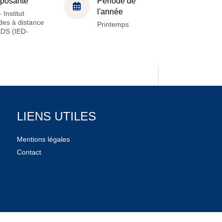
posante
Période de
l'année
 Institut
des à distance
Printemps
EDS (IED-
LIENS UTILES
Mentions légales
Contact