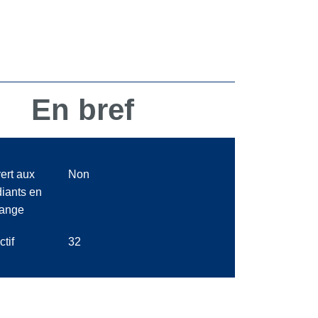
En bref
ert aux
Non
diants en
ange
ctif
32