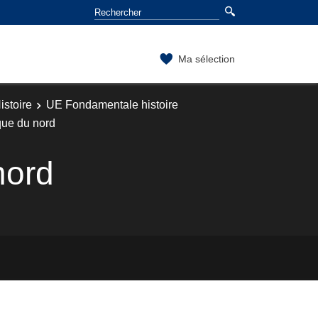
Ma sélection
stoire
UE Fondamentale histoire
que du nord
nord