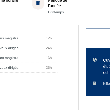
me horaire
Période de
l'année
Printemps
rs magistral
12h
vaux dirigés
24h
rs magistral
13h
Ouv
étu
vaux dirigés
26h
éch
Effe