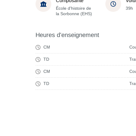
Composante
Volu
École d'histoire de
39h
la Sorbonne (EHS)
Heures d'enseignement
CM
Cou
TD
Tra
CM
Cou
TD
Tra