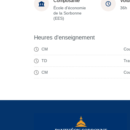
Composante
Volu
École d'économie
36h
de la Sorbonne
(EES)
Heures d'enseignement
CM
Cou
TD
Tra
CM
Cou