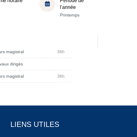
me horaire
Période de
l'année
Printemps
rs magistral
36h
vaux dirigés
rs magistral
36h
LIENS UTILES