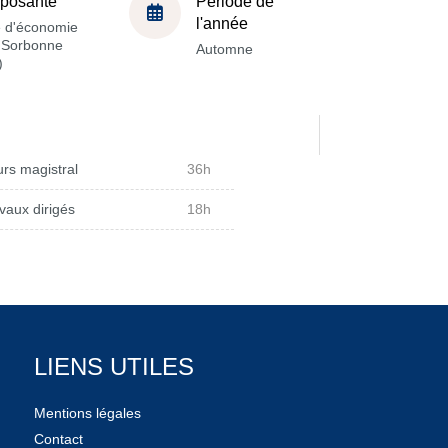
posante
Période de
l'année
e d'économie
a Sorbonne
Automne
)
rs magistral
36h
vaux dirigés
18h
LIENS UTILES
Mentions légales
Contact