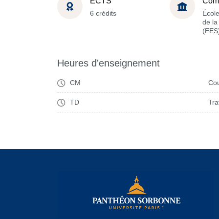
ECTS
Com
6 crédits
Écol
de l
(EES
Heures d'enseignement
CM
Cou
TD
Tra