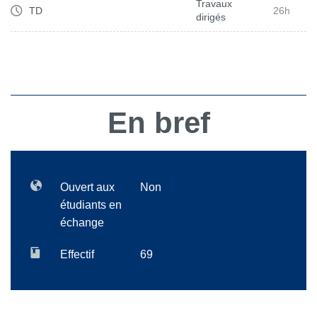
Travaux
TD
26h
dirigés
En bref
Ouvert aux
Non
étudiants en
échange
Effectif
69