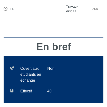
Travaux
TD
26h
dirigés
En bref
Ouvert aux
Non
étudiants en
échange
Effectif
40