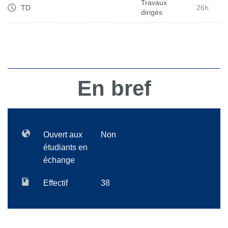
Travaux
TD
26h
dirigés
En bref
Ouvert aux
Non
étudiants en
échange
Effectif
38