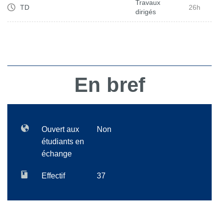
Travaux
TD
26h
dirigés
En bref
Ouvert aux
Non
étudiants en
échange
Effectif
37