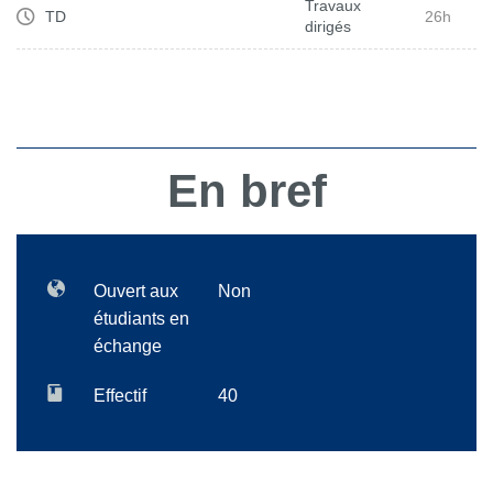
Travaux
TD
26h
dirigés
En bref
Ouvert aux
Non
étudiants en
échange
Effectif
40