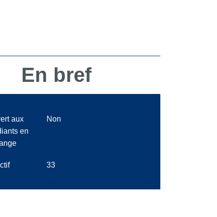
En bref
ert aux
Non
diants en
ange
ctif
33