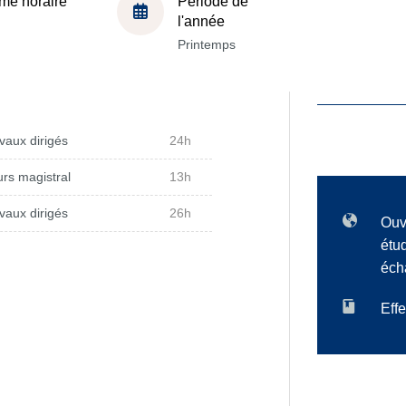
me horaire
Période de
l'année
Printemps
vaux dirigés
24h
rs magistral
13h
vaux dirigés
26h
Ouv
étu
éch
Effe