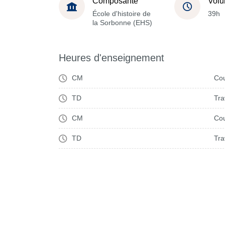
Composante
Volu
École d'histoire de
39h
la Sorbonne (EHS)
Heures d'enseignement
CM
Cou
TD
Tra
CM
Cou
TD
Tra