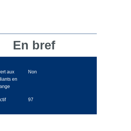
En bref
ert aux
Non
diants en
ange
ctif
97