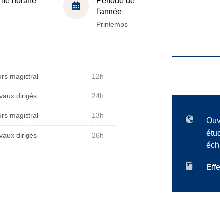
me horaire
Période de
l'année
Printemps
rs magistral
12h
vaux dirigés
24h
rs magistral
13h
Ouv
étu
vaux dirigés
26h
éch
Effe