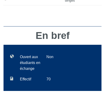
dirigés
En bref
Ouvert aux
Non
étudiants en
échange
Effectif
70