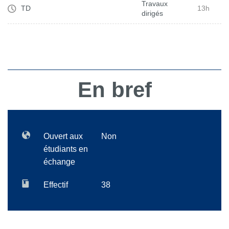
Travaux
TD
13h
dirigés
En bref
Ouvert aux
Non
étudiants en
échange
Effectif
38