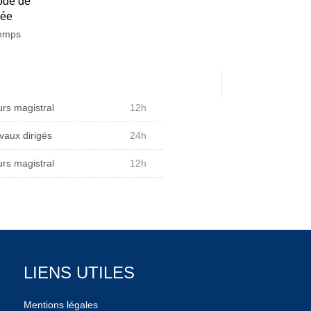
ode de
née
temps
rs magistral
12h
vaux dirigés
24h
rs magistral
12h
LIENS UTILES
Mentions légales