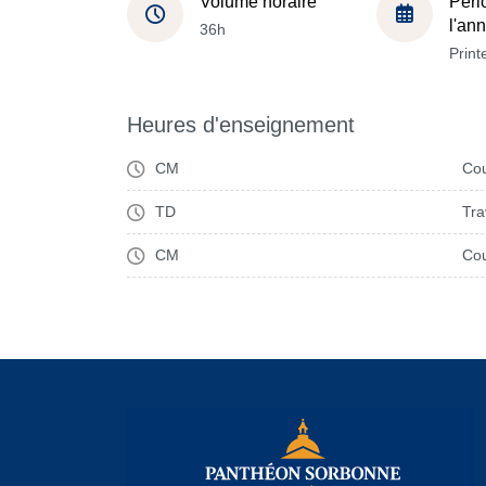
Volume horaire
Péri
l'an
36h
Prin
Heures d'enseignement
CM
Cou
TD
Tra
CM
Cou