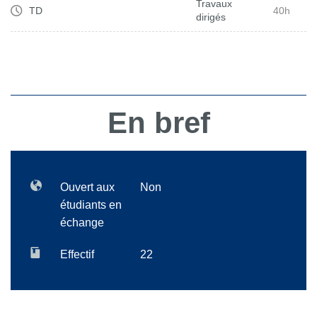
Travaux
TD
40h
dirigés
En bref
Ouvert aux
Non
étudiants en
échange
Effectif
22