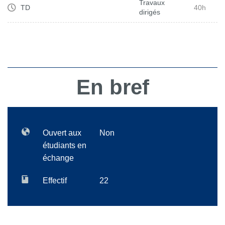
Travaux
TD
40h
dirigés
En bref
Ouvert aux
Non
étudiants en
échange
Effectif
22