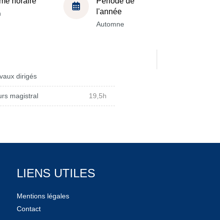
me horaire
Période de
l'année
h
Automne
vaux dirigés
rs magistral
19,5h
LIENS UTILES
Mentions légales
Contact