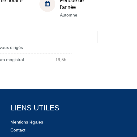
me horaire
Période de
l'année
h
Automne
vaux dirigés
rs magistral
19,5h
LIENS UTILES
Mentions légales
Contact