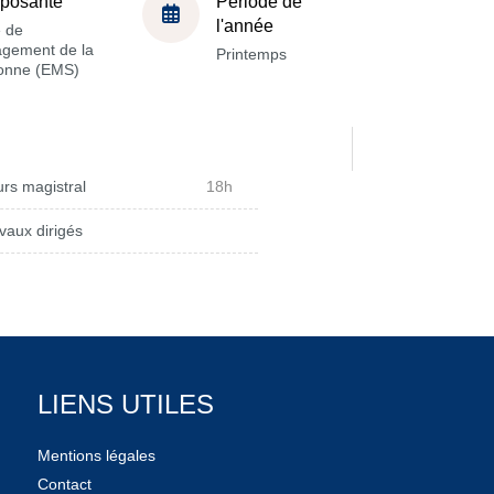
posante
Période de
l'année
e de
gement de la
Printemps
onne (EMS)
rs magistral
18h
vaux dirigés
LIENS UTILES
Mentions légales
Contact