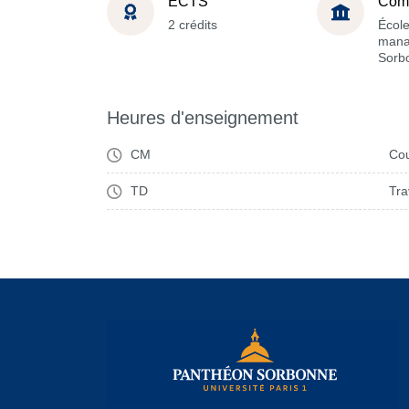
ECTS
Com
2 crédits
Écol
mana
Sorb
Heures d'enseignement
CM
Cou
TD
Tra