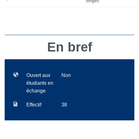
dirigés
En bref
Ouvert aux
Non
étudiants en
échange
Effectif
38