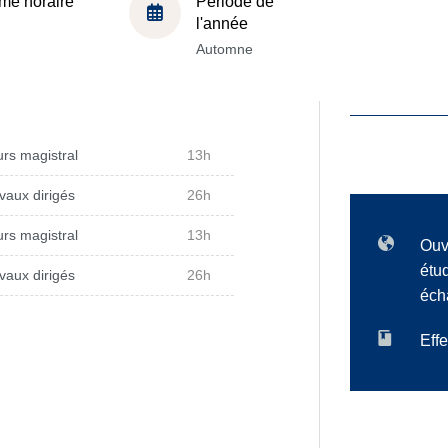
me horaire
Période de
l'année
Automne
rs magistral
13h
vaux dirigés
26h
rs magistral
13h
Ouv
étu
vaux dirigés
26h
éch
Effe