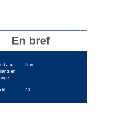
En bref
ert aux
Non
diants en
ange
ctif
40