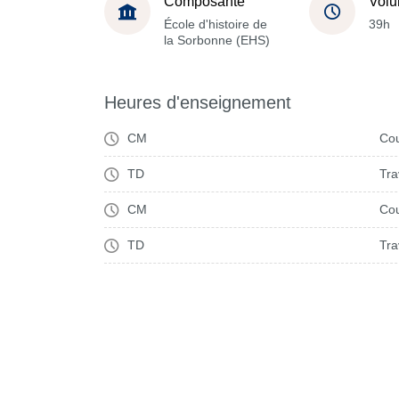
Composante
Volu
École d'histoire de
39h
la Sorbonne (EHS)
Heures d'enseignement
CM
Cou
TD
Tra
CM
Cou
TD
Tra