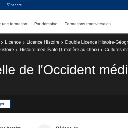
S'inscrire
 une formation
Par domaine
Formations transversales
Licence
Licence Histoire
Double Licence Histoire-Géog
istoire
Histoire médiévale (1 matière au choix)
Cultures ma
lle de l'Occident méd
ger