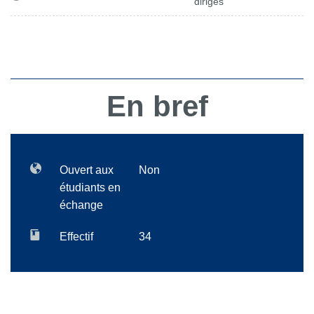
dirigés
En bref
Ouvert aux
Non
étudiants en
échange
Effectif
34