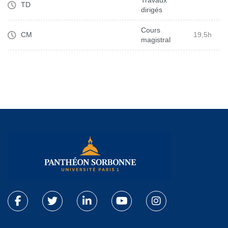
TD
dirigés
Cours
CM
19,5h
magistral