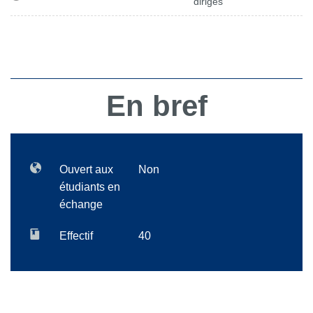
dirigés
En bref
Ouvert aux
Non
étudiants en
échange
Effectif
40